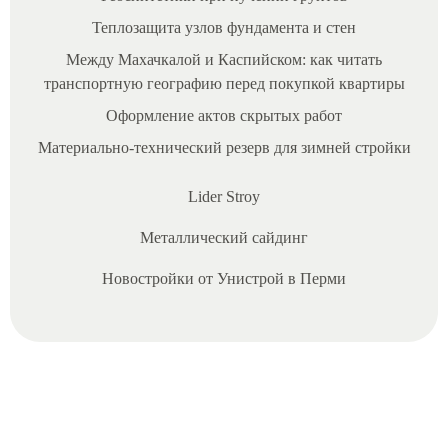
Теплозащита узлов фундамента и стен
Между Махачкалой и Каспийском: как читать
транспортную географию перед покупкой квартиры
Оформление актов скрытых работ
Материально‑технический резерв для зимней стройки
Lider Stroy
16/10/2025
Металлический сайдинг
И
Новостройки от Унистрой в Перми
н
в
е
с