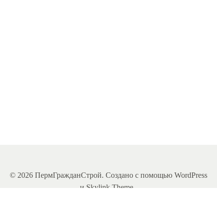
претерпел
значительные
изменения.
Чем
глубже
мы
[…]
Читать
Дальше
© 2026 ПермГражданСтрой. Создано с помощью WordPress
и Skylink Theme .