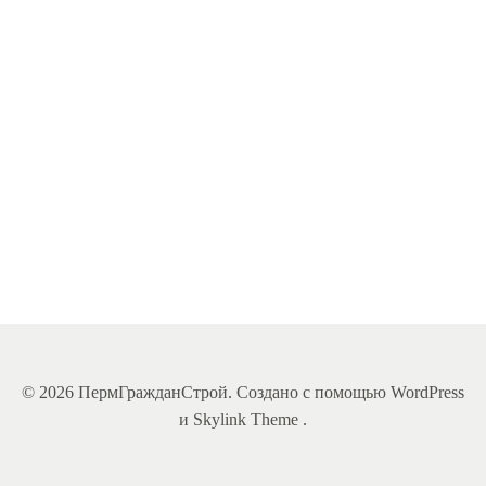
свои
сюрпризы.
В
то
время
как
[…]
Читать
Дальше
© 2026 ПермГражданСтрой. Создано с помощью WordPress
и Skylink Theme .