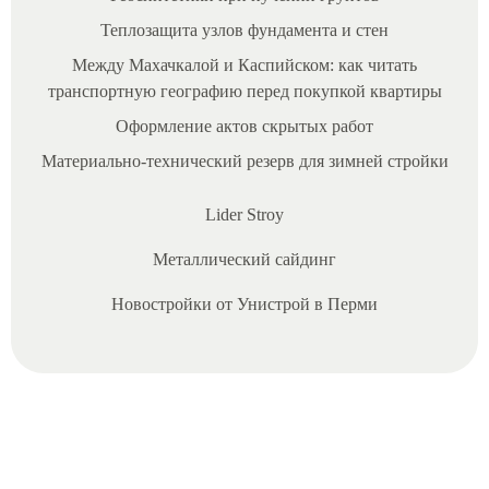
Теплозащита узлов фундамента и стен
Между Махачкалой и Каспийском: как читать
транспортную географию перед покупкой квартиры
Оформление актов скрытых работ
Материально‑технический резерв для зимней стройки
Lider Stroy
06/10/2025
Металлический сайдинг
П
Новостройки от Унистрой в Перми
р
о
б
л