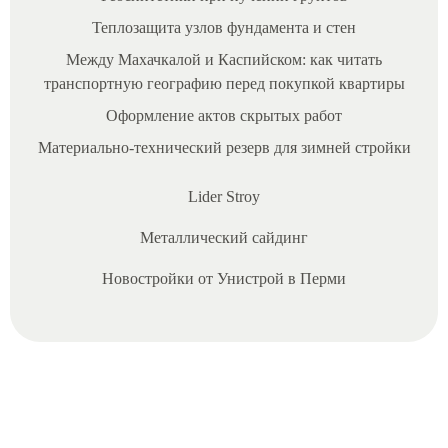
Теплозащита узлов фундамента и стен
Между Махачкалой и Каспийском: как читать
транспортную географию перед покупкой квартиры
Оформление актов скрытых работ
Материально‑технический резерв для зимней стройки
Lider Stroy
08/06/2025
Металлический сайдинг
И
Новостройки от Унистрой в Перми
п
о
т
е