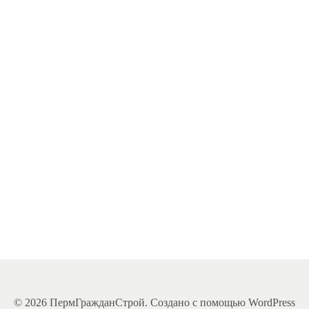
как
строительство
нового
жилого
комплекса
может
быть
сравнимо
с
[…]
Читать
Дальше
© 2026 ПермГражданСтрой. Создано с помощью WordPress