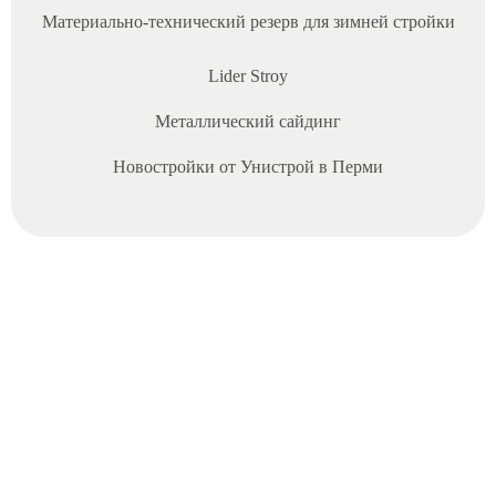
Материально‑технический резерв для зимней стройки
Lider Stroy
01/04/2025
Металлический сайдинг
И
Новостройки от Унистрой в Перми
н
в
е
с
т
и
ц