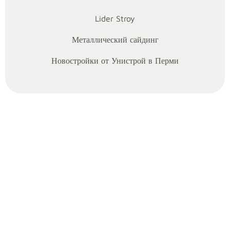
Lider Stroy
Металлический сайдинг
08/07/2025
Рубрики:
Статьи
Новостройки от Унистрой в Перми
Каждый
раз,
когда
я
вступаю
в
обсуждение
с
клиентом
о
покупке
недвижимости,
меня