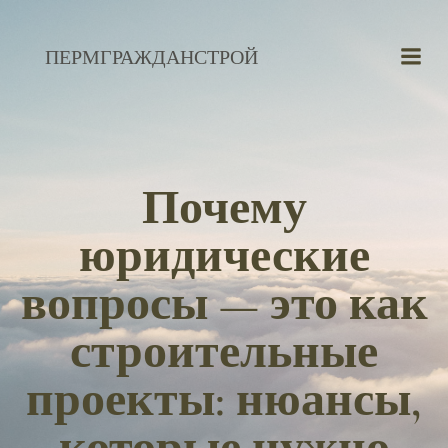
Перейти
к
ПЕРМГРАЖДАНСТРОЙ
содержимому
Почему
юридические
вопросы — это как
строительные
проекты: нюансы,