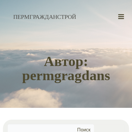
Перейти
к
ПЕРМГРАЖДАНСТРОЙ
содержимому
Автор:
permgragdans
Поиск