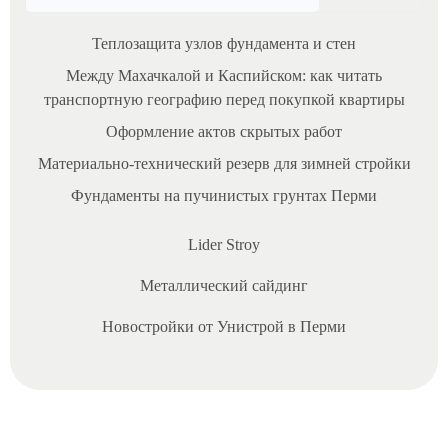
Теплозащита узлов фундамента и стен
Между Махачкалой и Каспийском: как читать
транспортную географию перед покупкой квартиры
Оформление актов скрытых работ
Материально‑технический резерв для зимней стройки
Фундаменты на пучинистых грунтах Перми
Lider Stroy
19/05/2025
Металлический сайдинг
Н
Новостройки от Унистрой в Перми
е
д
в