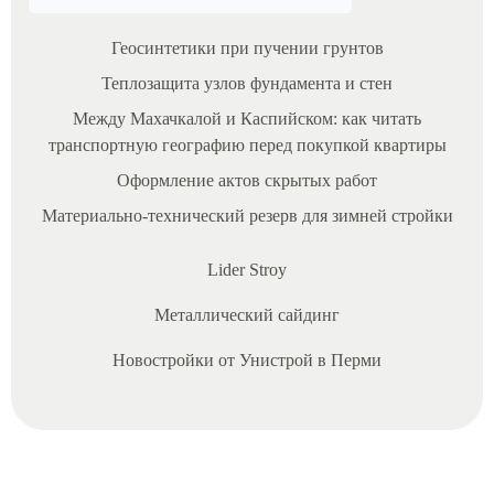
Геосинтетики при пучении грунтов
Теплозащита узлов фундамента и стен
Между Махачкалой и Каспийском: как читать
транспортную географию перед покупкой квартиры
Оформление актов скрытых работ
Материально‑технический резерв для зимней стройки
Lider Stroy
13/06/2026
Металлический сайдинг
К
Новостройки от Унистрой в Перми
о
н
т