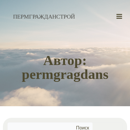
Перейти
к
ПЕРМГРАЖДАНСТРОЙ
содержимому
Автор:
permgragdans
Поиск